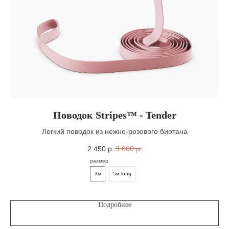
Поводок Stripes™ - Tender
Легкий поводок из нежно-розового биотана
2 450
р.
3 060
р.
размер
3м
5м long
Подробнее