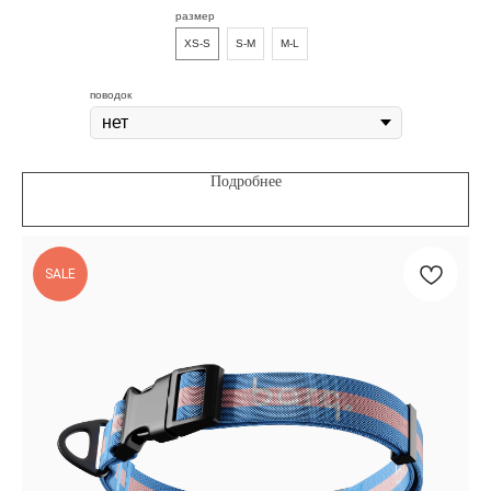
размер
XS-S
S-M
M-L
поводок
Подробнее
SALE