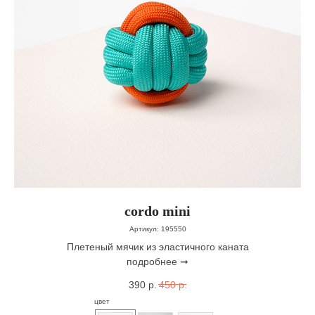
cordo mini
Артикул:
195550
Плетеный мячик из эластичного каната
подробнее ➞
390
р.
450
р.
цвет