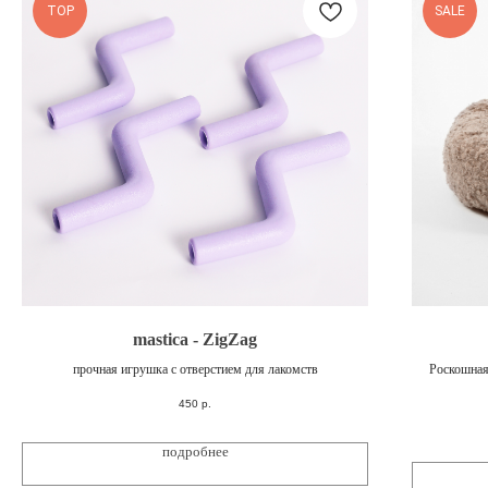
TOP
SALE
mastica - ZigZag
прочная игрушка с отверстием для лакомств
Роскошная
450
р.
подробнее