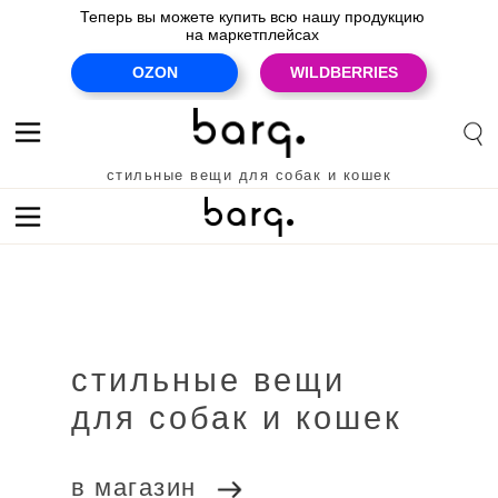
Теперь вы можете купить всю нашу продукцию
на маркетплейсах
OZON
WILDBERRIES
стильные вещи для собак и кошек
premium quality for cats & dogs
стильные вещи
для кошек
для собак
скидки
для собак и кошек
новинки
в магазин
для кошек
для собак
Ozon