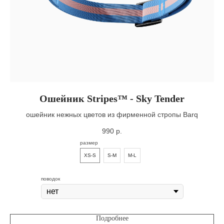
Ошейник Stripes™ - Sky Tender
ошейник нежных цветов из фирменной стропы Barq
990
р.
размер
XS-S
S-M
M-L
поводок
Подробнее