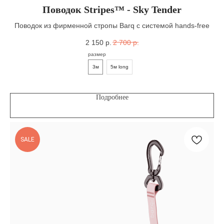
Поводок Stripes™ - Sky Tender
Поводок из фирменной стропы Barq с системой hands-free
2 150
р.
2 700
р.
размер
3м
5м long
Подробнее
SALE