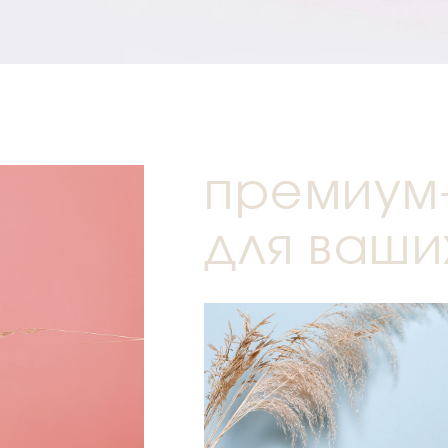
премиум
для ваши