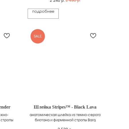
2 240
р.
2 490
р.
подробнее
SALE
ender
Шлейка Stripes™ - Black Lava
ежно-
анатомическая шлейка из темно-серого
 стропы
биотана и фирменной стропы Barq