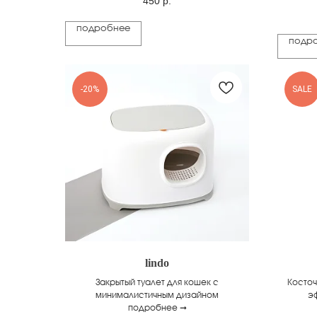
450
р.
подробнее
подр
-20%
SALE
lindo
Закрытый туалет для кошек с
Косто
минималистичным дизайном
эф
подробнее ➞