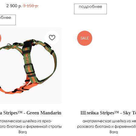
2 900
р.
3 150
р.
подробнее
обнее
SALE
 Stripes™ - Green Mandarin
Шлейка Stripes™ - Sky T
томическая шлейка из ярко-
анатомическая шлейка из н
ого биотана и фирменной стропы
розового биотана и фирменной
Barq
Barq