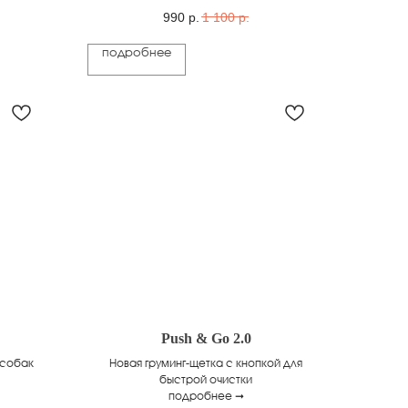
990
р.
1 100
р.
подробнее
Push & Go 2.0
 собак
Новая груминг-щетка с кнопкой для
быстрой очистки
подробнее ➞