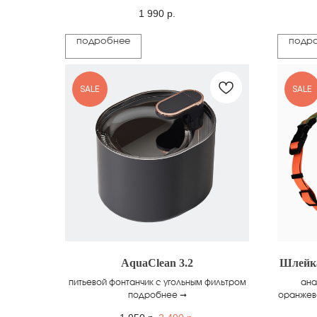
1 990
р.
подробнее
подр
SALE
SALE
AquaClean 3.2
Шлейка
питьевой фонтанчик с угольным фильтром
ана
подробнее ➞
оранжев