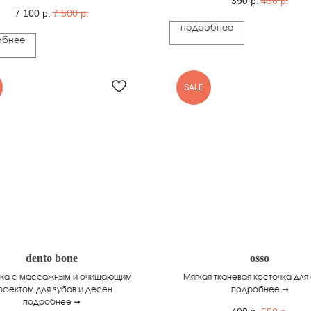
390
р.
450
р.
7 100
р.
7 500
р.
подробнее
обнее
SALE
dento bone
osso
чка с массажным и очищающим
Мягкая тканевая косточка для
фектом для зубов и десен
подробнее ➞
подробнее ➞