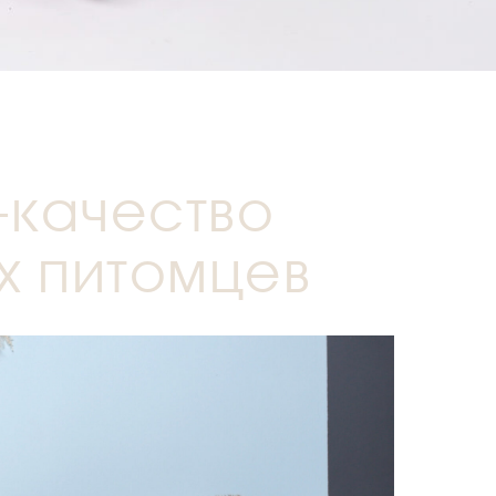
-качество
х питомцев