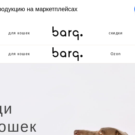
родукцию на маркетплейсах
для кошек
скидки
для кошек
Ozon
стильные вещи для собак и кошек
щи
premium quality for cats & dogs
кошек