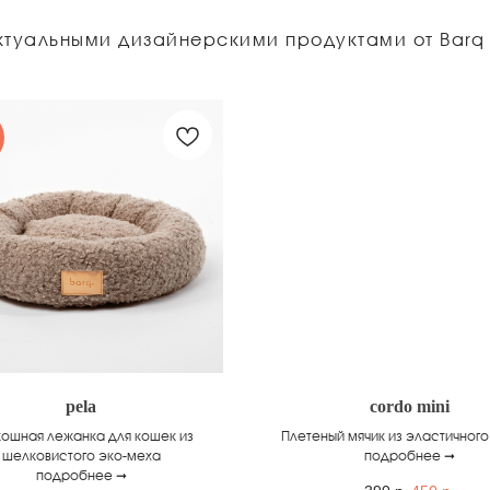
ктуальными дизайнерскими продуктами от Barq
pela
cordo mini
ошная лежанка для кошек из
Плетеный мячик из эластичного
шелковистого эко-меха
подробнее ➞
подробнее ➞