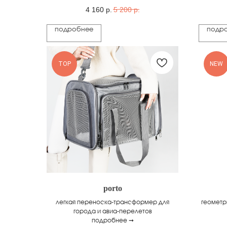
4 160
р.
5 200
р.
подробнее
подр
TOP
NEW
porto
легкая переноска-трансформер для
геометр
города и авиа-перелетов
подробнее ➞