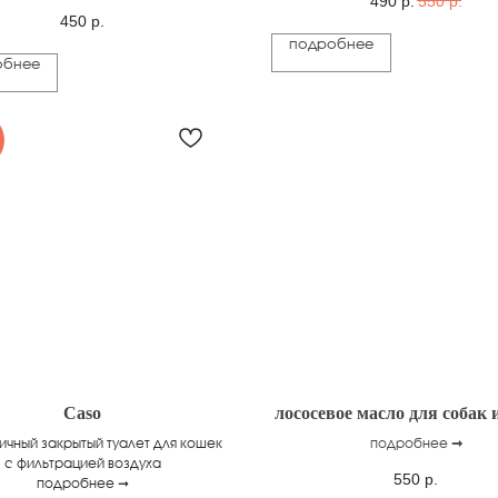
490
р.
550
р.
450
р.
подробнее
обнее
Caso
лососевое масло для собак 
ичный закрытый туалет для кошек
подробнее
➞
с фильтрацией воздуха
550
р.
подробнее ➞