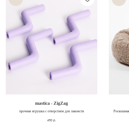
mastica - ZigZag
прочная игрушка с отверстием для лакомств
Роскошная
450
р.