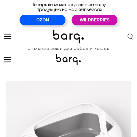
Теперь вы можете купить всю нашу
продукцию на маркетплейсах
OZON
WILDBERRIES
стильные вещи для собак и кошек
premium quality for cats & dogs
для кошек
для собак
скидки
новинки
для кошек
для собак
Ozon