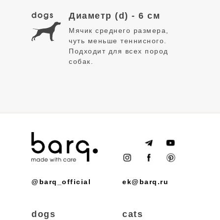
Диаметр (d) - 6 см
Мячик среднего размера,
чуть меньше теннисного.
Подходит для всех пород
собак.
основной материал
Ухаживайте за изделием правильно,
и оно будет радовать вас и вашего
Хлопок, полиэстер
питомца долгие годы
Периодически протирайте
поверхность игрушки мягкой влажной
@barq_official
ek@barq.ru
тканью.
Игрушку можно стирать в стиральной
dogs
cats
машине, используй специальный