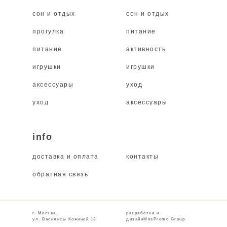
мешочек, на режиме "деликатная
сон и отдых
сон и отдых
стирка" при температуре не выше 30
градусов.
прогулка
питание
питание
активность
игрушки
игрушки
аксессуары
уход
уход
аксессуары
info
доставка и оплата
контакты
обратная связь
г. Москва,
разработка и
ул. Василисы Кожиной 13
дизайнMosPromo Group