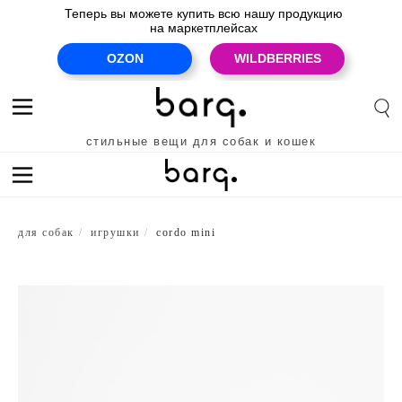
Теперь вы можете купить всю нашу продукцию
на маркетплейсах
OZON
WILDBERRIES
стильные вещи для собак и кошек
premium quality for cats & dogs
для собак
/
игрушки
/
cordo mini
для кошек
для собак
скидки
новинки
для кошек
для собак
Ozon